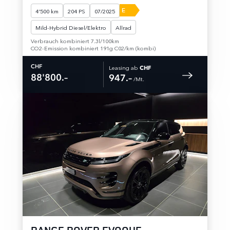
E
4'500 km
204 PS
07/2025
Mild-Hybrid Diesel/Elektro
Allrad
Verbrauch kombiniert 7.3l/100km
CO2-Emission kombiniert 191g C02/km (kombi)
Leasing ab
CHF
CHF
88'800.–
947.–
 /Mt. 