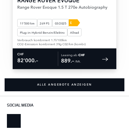
RANGE ROVER EVOQUE
Range Rover Evoque 1.5 T 270e Autobiography
E
11'500 km
269 PS
03/2025
Plug-in-Hybrid Benzin/Elektro
Allrad
Verbrauch kombiniert 1.7l/100km
CO2-Emission kombiniert 39g C02/km (kombi)
Leasing ab
CHF
CHF
82'000.–
889.–
 /Mt. 
ALLE ANGEBOTE ANZEIGEN
SOCIAL MEDIA