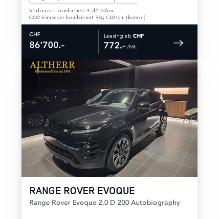
Verbrauch kombiniert 4.3l/100km
CO2-Emission kombiniert 98g C02/km (kombi)
Leasing ab
CHF
CHF
86'700.–
772.–
 /Mt. 
RANGE ROVER EVOQUE
Range Rover Evoque 2.0 D 200 Autobiography