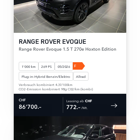
RANGE ROVER EVOQUE
Range Rover Evoque 1.5 T 270e Hoxton Edition
F
1'000 km
269 PS
05/2026
Plug-in-Hybrid Benzin/Elektro
Allrad
Verbrauch kombiniert 4.3l/100km
CO2-Emission kombiniert 98g C02/km (kombi)
Leasing ab
CHF
CHF
86'700.–
772.–
 /Mt. 