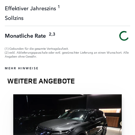
1
Effektiver Jahreszins
Sollzins
2,3
Monatliche Rate
(1) Gebunden für die gesamte Vertragslaufzeit.
(2) exkl. Ablieferungspauschale oder evtl. gewünschter Lieferung an einen Wunschort. Alle
Angaben ohne Gewähr.
MEHR HINWEISE
WEITERE ANGEBOTE