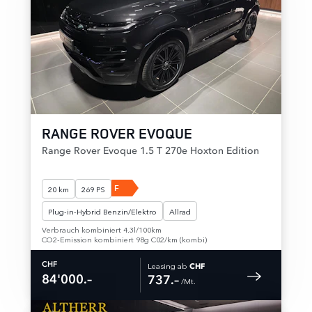
RANGE ROVER EVOQUE
Range Rover Evoque 1.5 T 270e Hoxton Edition
F
20 km
269 PS
Plug-in-Hybrid Benzin/Elektro
Allrad
Verbrauch kombiniert 4.3l/100km
CO2-Emission kombiniert 98g C02/km (kombi)
Leasing ab
CHF
CHF
84'000.–
737.–
 /Mt. 