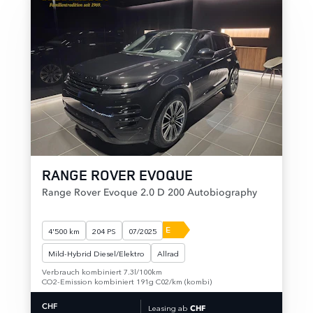
RANGE ROVER EVOQUE
Range Rover Evoque 2.0 D 200 Autobiography
E
4'500 km
204 PS
07/2025
Mild-Hybrid Diesel/Elektro
Allrad
Verbrauch kombiniert 7.3l/100km
CO2-Emission kombiniert 191g C02/km (kombi)
Leasing ab
CHF
CHF