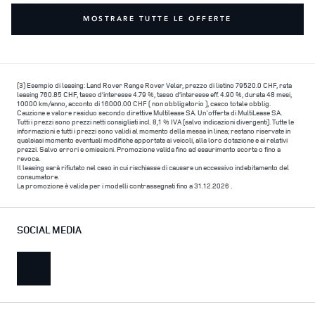
MOSTRARE TUTTE LE OFFERTE
(3) Esempio di leasing: Land Rover Range Rover Velar, prezzo di listino 79520.0 CHF, rata
leasing 760.85 CHF, tasso d’interesse 4.79 %, tasso d’interesse eff. 4.90 %, durata 48 mesi,
10000 km/anno, acconto di 16000.00 CHF ( non obbligatorio ), casco totale obblig.
Cauzione e valore residuo secondo direttive Multilease SA. Un'offerta di MultiLease SA.
Tutti i prezzi sono prezzi netti consigliati incl. 8,1 % IVA (salvo indicazioni divergenti). Tutte le
informazioni e tutti i prezzi sono validi al momento della messa in linea; restano riservate in
qualsiasi momento eventuali modifiche apportate ai veicoli, alla loro dotazione e ai relativi
prezzi. Salvo errori e omissioni. Promozione valida fino ad esaurimento scorte o fino a
revoca.
Il leasing sarà rifiutato nel caso in cui rischiasse di causare un eccessivo indebitamento del
consumatore.
La promozione è valida per i modelli contrassegnati fino a 31.12.2026 .
SOCIAL MEDIA