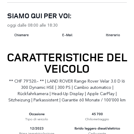
SIAMO QUI PER VOI:
oggi dalle 08:00 alle 18:30
Chiamare
E-Mail
Itinerario
CARATTERISTICHE DEL
VEICOLO
** CHF 79'520.– ** | LAND ROVER Range Rover Velar 3.0 D I6
300 Dynamic HSE | 300 PS | Cambio automatico |
Rückfahrkamera | Head-Up Display | Apple CarPlay |
Sitzheizung | Parkassistent | Garantie 60 Monate / 100'000 km
Occasione
45 700
Tipo di veicolo
Chilometraggio
12/2023
Ibrido leggero diesel/elettrico
Prima immatricolazione
Carburante