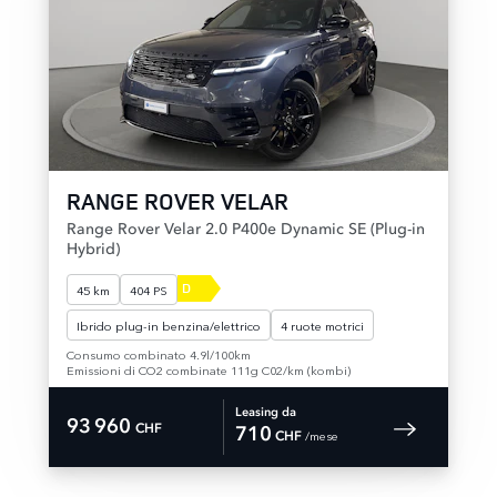
RANGE ROVER VELAR
Range Rover Velar 2.0 P400e Dynamic SE (Plug-in
Hybrid)
D
45 km
404 PS
Ibrido plug-in benzina/elettrico
4 ruote motrici
Consumo combinato 4.9l/100km
Emissioni di CO2 combinate 111g C02/km (kombi)
Leasing da
93 960
CHF
710
 /mese 
CHF