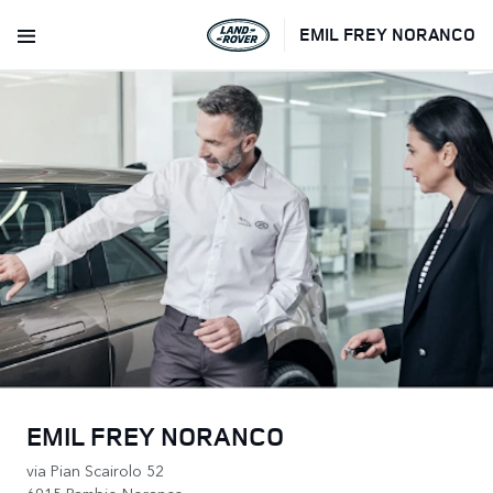
EMIL FREY NORANCO
EMIL FREY NORANCO
via Pian Scairolo 52
6915 Pambio-Noranco