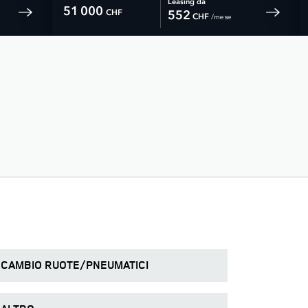
Leasing da
51 000
CHF
552
 /mese 
CHF
CAMBIO RUOTE/PNEUMATICI