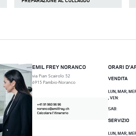
PREPARAZIONE AL COLLAUDO
EMIL FREY NORANCO
ORARI D’
via Pian Scairolo 52
VENDITA
6915 Pambio-Noranco
LUN
,
MAR
,
ME
,
VEN
:
+41 91 960 96 96
SAB
:
noranco@emilfrey.ch
Calcolare l’itinerario
SERVIZIO
LUN
,
MAR
,
ME