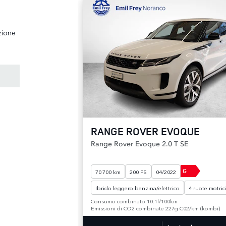
zione
RANGE ROVER EVOQUE
Range Rover Evoque 2.0 T SE
G
70 700 km
200 PS
04/2022
Ibrido leggero benzina/elettrico
4 ruote motric
Consumo combinato 10.1l/100km
Emissioni di CO2 combinate 227g C02/km (kombi)