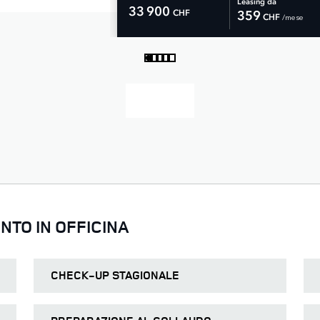
Leasing da
33 900
CHF
359
 /mese 
CHF
TO IN OFFICINA
CHECK-UP STAGIONALE