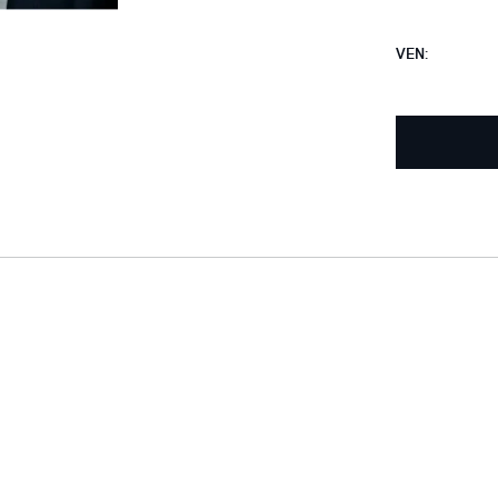
VEN
:
IE
E UNA PROVA SU STRADA
CHIAMARE
E-MAIL