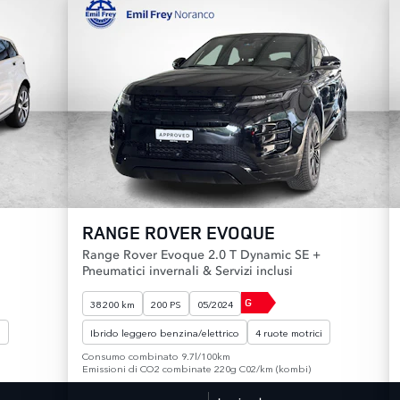
RANGE ROVER EVOQUE
Range Rover Evoque 2.0 T Dynamic SE +
Pneumatici invernali & Servizi inclusi
G
38 200 km
200 PS
05/2024
i
Ibrido leggero benzina/elettrico
4 ruote motrici
Consumo combinato 9.7l/100km
Emissioni di CO2 combinate 220g C02/km (kombi)