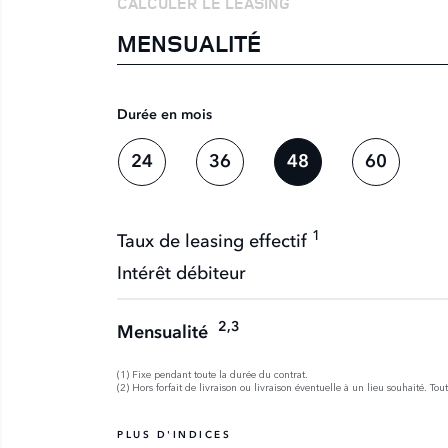
CALCULER LE LEASING
MENSUALITÉ
Durée en mois
24
36
48
60
1
Taux de leasing effectif
Intérêt débiteur
2,3
Mensualité
(1) Fixe pendant toute la durée du contrat.
(2) Hors forfait de livraison ou livraison éventuelle à un lieu souhaité. Tou
PLUS D'INDICES