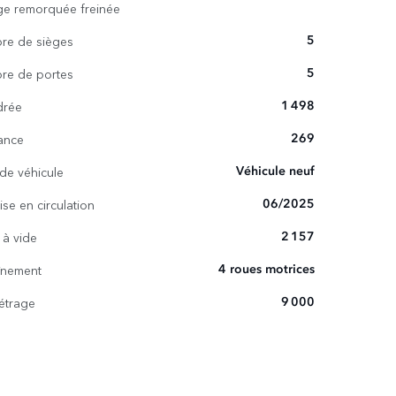
e remorquée freinée
re de sièges
5
re de portes
5
drée
1 498
ance
269
de véhicule
Véhicule neuf
ise en circulation
06/2025
 à vide
2 157
înement
4 roues motrices
étrage
9 000