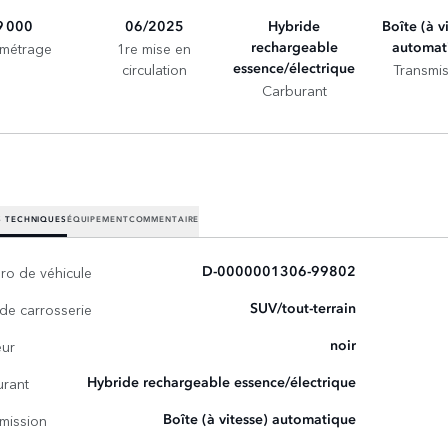
9 000
06/2025
Hybride
Boîte (à v
ométrage
1re mise en
rechargeable
automat
circulation
Transmis
essence/électrique
Carburant
 TECHNIQUES
ÉQUIPEMENT
COMMENTAIRE
o de véhicule
D-0000001306-99802
de carrosserie
SUV/tout-terrain
eur
noir
urant
Hybride rechargeable essence/électrique
mission
Boîte (à vitesse) automatique