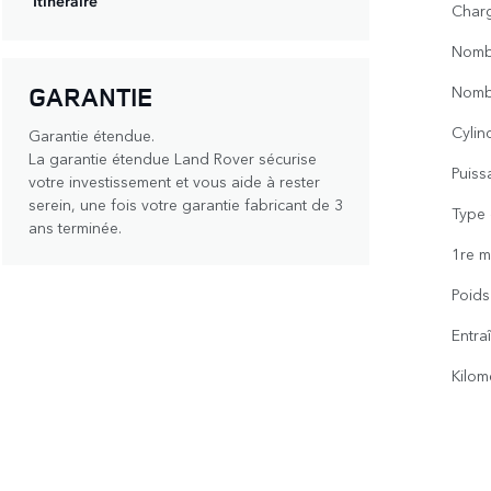
Itinéraire
Charg
Nomb
GARANTIE
Nomb
Cylin
Garantie étendue.
La garantie étendue Land Rover sécurise
Puiss
votre investissement et vous aide à rester
serein, une fois votre garantie fabricant de 3
Type 
ans terminée.
1re m
Poids
Entra
Kilom