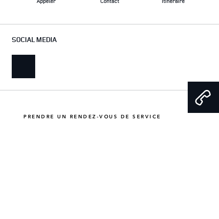
Appeler
Contact
Itinéraire
SOCIAL MEDIA
PRENDRE UN RENDEZ-VOUS DE SERVICE
FAIRE UN ESSAI SUR ROUTE
APPELER
E-MAIL
CONDITIONS GÉNÉRALES