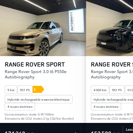
RANGE ROVER SPORT
RANGE ROVER
Range Rover Sport 3.0 I6 P550e
Range Rover Sport 3.
Autobiography
Autobiography
E
5 km
551 PS
4 000 km
551 PS
01/
Hybride rechargeable essence/électrique
Hybride rechargeable ess
4 roues motrices
4 roues motrices
Consommation mixte 0.9l/100km
Consommation mixte 0.9l/
Émissions de CO2 mixtes 21g C02/km (kombi)
Émissions de CO2 mixtes 2
Leas