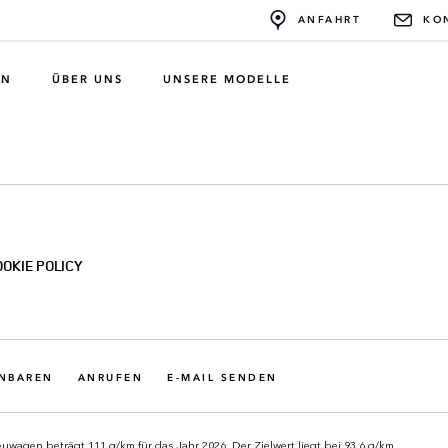
ANFAHRT
KO
EN
ÜBER UNS
UNSERE MODELLE
OOKIE POLICY
INBAREN
ANRUFEN
E-MAIL SENDEN
uwagen beträgt 111 g/km für das Jahr 2026. Der Zielwert liegt bei 93.6 g/km.