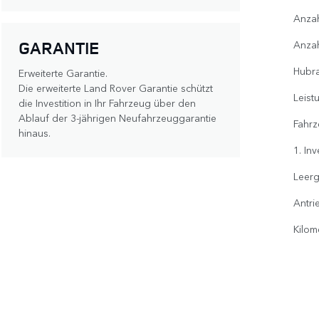
Anzah
GARANTIE
Anzah
Hubr
Erweiterte Garantie.
Die erweiterte Land Rover Garantie schützt
Leist
die Investition in Ihr Fahrzeug über den
Ablauf der 3-jährigen Neufahrzeuggarantie
Fahrz
hinaus.
1. In
Leerg
Antri
Kilom