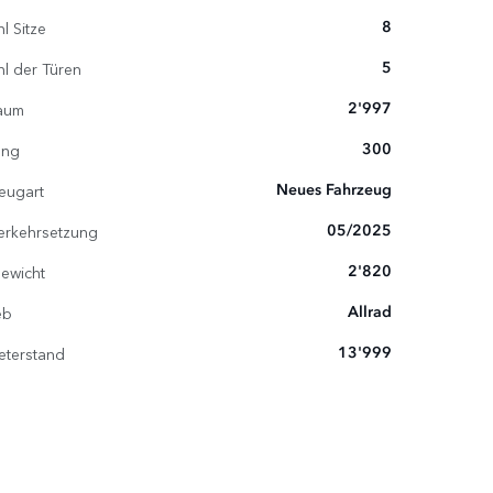
l Sitze
8
l der Türen
5
aum
2'997
ung
300
eugart
Neues Fahrzeug
verkehrsetzung
05/2025
ewicht
2'820
eb
Allrad
eterstand
13'999