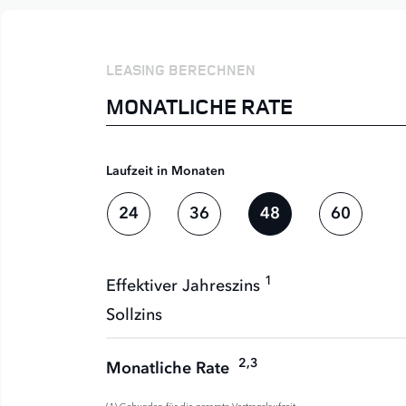
LEASING BERECHNEN
MONATLICHE RATE
Laufzeit in Monaten
24
36
48
60
1
Effektiver Jahreszins
Sollzins
2,3
Monatliche Rate