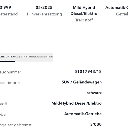
3'999
05/2025
Mild-Hybrid
Automatik-
meterstand
1. Inverkehrsetzung
Getrie
Diesel/Elektro
Treibstoff
CHE DATEN
AUSSTATTUNG
KOMMENTAR
zeugnummer
51017943/18
sserieform
SUV / Geländewagen
schwarz
stoff
Mild-Hybrid Diesel/Elektro
ebe
Automatik-Getriebe
ngelast gebremst
3'000