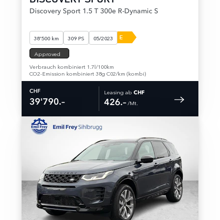
Discovery Sport 1.5 T 300e R-Dynamic S
E
38'500 km
309 PS
05/2023
Approved
Verbrauch kombiniert 1.7l/100km
CO2-Emission kombiniert 38g C02/km (kombi)
Leasing ab
CHF
CHF
39'790.–
426.–
 /Mt. 