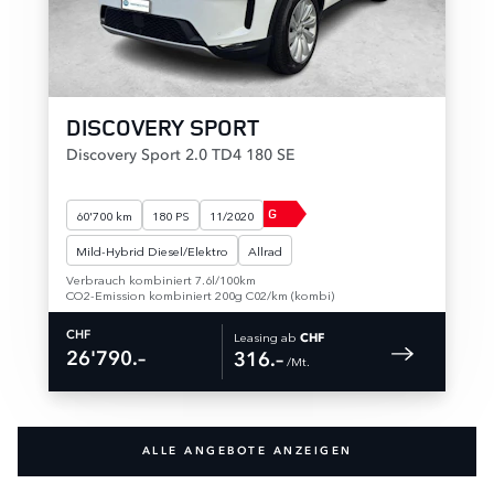
DISCOVERY SPORT
Discovery Sport 2.0 TD4 180 SE
G
60'700 km
180 PS
11/2020
Mild-Hybrid Diesel/Elektro
Allrad
Verbrauch kombiniert 7.6l/100km
CO2-Emission kombiniert 200g C02/km (kombi)
Leasing ab
CHF
CHF
26'790.–
316.–
 /Mt. 
ALLE ANGEBOTE ANZEIGEN