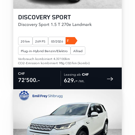
DISCOVERY SPORT
Discovery Sport 1.5 T 270e Landmark
F
20 km
269 PS
03/2026
Plug-in-Hybrid Benzin/Elektro
Allrad
Verbrauch kombiniert 4.3l/100km
CO2-Emission kombiniert 98g C02/km (kombi)
Leasing ab
CHF
CHF
72'500.–
629.–
 /Mt. 