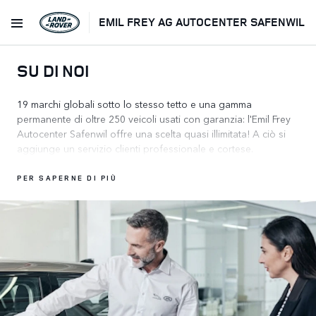
EMIL FREY AG AUTOCENTER SAFENWIL
SU DI NOI
19 marchi globali sotto lo stesso tetto e una gamma
permanente di oltre 250 veicoli usati con garanzia: l'Emil Frey
Autocenter Safenwil offre una scelta quasi illimitata! A ciò si
aggiunge un servizio clienti professionale e cortese.
PER SAPERNE DI PIÙ