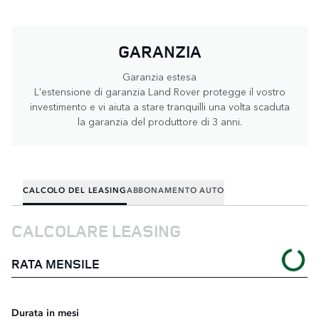
GARANZIA
Garanzia estesa
L'estensione di garanzia Land Rover protegge il vostro
investimento e vi aiuta a stare tranquilli una volta scaduta
la garanzia del produttore di 3 anni.
CALCOLO DEL LEASING
ABBONAMENTO AUTO
CALCOLARE LEASING
C
R
RATA MENSILE
Du
Durata in mesi