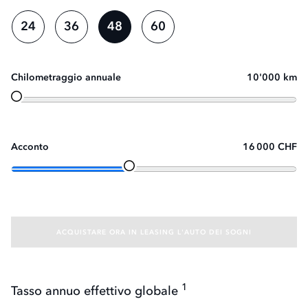
24
36
48
60
Chilometraggio annuale
10'000 km
*IV
Da
Acconto
16 000 CHF
ACQUISTARE ORA IN LEASING L'AUTO DEI SOGNI
1
Tasso annuo effettivo globale