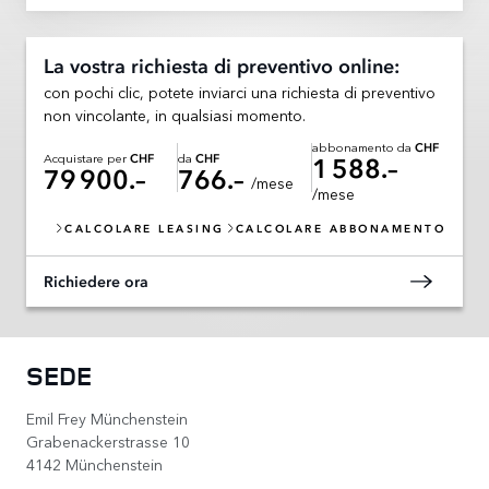
La vostra richiesta di preventivo online:
con pochi clic, potete inviarci una richiesta di preventivo
non vincolante, in qualsiasi momento.
abbonamento da
CHF
Acquistare per
da
CHF
CHF
1 588.–
79 900.–
766.–
/mese
/mese
CALCOLARE LEASING
CALCOLARE ABBONAMENTO
Richiedere ora
SEDE
Emil Frey Münchenstein
Grabenackerstrasse 10
4142 Münchenstein