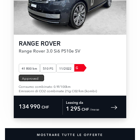
RANGE ROVER
Range Rover 3.0 Si6 P510e SV
G
41 800 km
510 PS
11/2022
Approved
Consumo combinato 0.9l/100km
Emissioni di CO2 combinate 21g C02/km (kombi)
Leasing da
134 990
CHF
1 295
 /mese 
CHF
MOSTRARE TUTTE LE OFFERTE