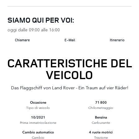
SIAMO QUI PER VOI:
oggi dalle 09:00 alle 16:00
Chiamare
E-Mail
Itinerario
CARATTERISTICHE DEL
VEICOLO
Das Flaggschiff von Land Rover - Ein Traum auf vier Räder!
Occasione
71 800
Tipo di veicolo
Chilometraggio
10/2021
Benzina
Prima immatricolazione
Carburante
Cambio automatico
4 ruote motrici
Cambio
Trazione