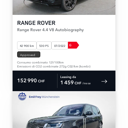
RANGE ROVER
Range Rover 4.4 V8 Autobiography
G
42 900 km
530 PS
07/2022
Approved
Consumo combinato 12l/100km
Emissioni di CO2 combinate 272g C02/km (kombi)
Leasing da
152 990
CHF
1 459
 /mese 
CHF