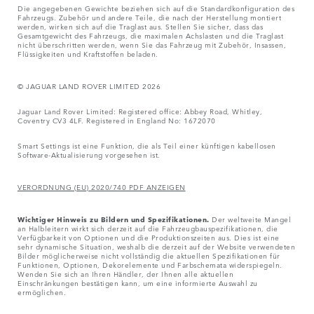
Die angegebenen Gewichte beziehen sich auf die Standardkonfiguration des
Fahrzeugs. Zubehör und andere Teile, die nach der Herstellung montiert
werden, wirken sich auf die Traglast aus. Stellen Sie sicher, dass das
Gesamtgewicht des Fahrzeugs, die maximalen Achslasten und die Traglast
nicht überschritten werden, wenn Sie das Fahrzeug mit Zubehör, Insassen,
Flüssigkeiten und Kraftstoffen beladen.
© JAGUAR LAND ROVER LIMITED 2026
Jaguar Land Rover Limited: Registered office: Abbey Road, Whitley,
Coventry CV3 4LF. Registered in England No: 1672070
Smart Settings ist eine Funktion, die als Teil einer künftigen kabellosen
Software-Aktualisierung vorgesehen ist.
VERORDNUNG (EU) 2020/740 PDF ANZEIGEN
Wichtiger Hinweis zu Bildern und Spezifikationen.
Der weltweite Mangel
an Halbleitern wirkt sich derzeit auf die Fahrzeugbauspezifikationen, die
Verfügbarkeit von Optionen und die Produktionszeiten aus. Dies ist eine
sehr dynamische Situation, weshalb die derzeit auf der Website verwendeten
Bilder möglicherweise nicht vollständig die aktuellen Spezifikationen für
Funktionen, Optionen, Dekorelemente und Farbschemata widerspiegeln.
Wenden Sie sich an Ihren Händler, der Ihnen alle aktuellen
Einschränkungen bestätigen kann, um eine informierte Auswahl zu
ermöglichen.