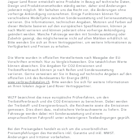
Jaguar Land Rover entwickelt seine Produkte in Bezug auf technische Daten,
Design und Produktionsmethoden ständig weiter, daher sind Änderungen
jederzeit möglich. Wir behalten uns das Recht vor, die Änderungen ohne
vorherige Ankündigung vorzunehmen. Einige Funktionen können für
verschiedene Modelljahre zwischen Sonderausstattung und Serienausstattung
variieren. Die Informationen, technischen Angaben, Motoren und Farben auf
dieser Website basieren auf den europäischen Spezifikationen, können je
nach Markt variieren und können jederzeit ohne vorherige Ankündigung
geändert werden. Manche Fahrzeuge werden mit Sonderausstattung oder
Zubehör gezeigt, das möglicherweise nicht auf allen Märkten erhältlich ist.
Bitte wenden Sie sich an Ihren Vertragspartner, um weitere Informationen zu
Verfügbarkeit und Preisen zu erhalten.
Die Werte wurden in offiziellen Herstellertests nach Massgabe der EU-
Vorschriften ermittelt. Nur zu Vergleichszwecken. Die tatsächlichen Werte
können abweichen. Die Angaben für CO2-Emissionen und
Treibstoffverbrauch können je nach Reifen und Sonderausstattung
variieren. Gerne verweisen wir Sie in Bezug auf technische Angaben auf den
offiziellen Link des Bundesamtes für Energie (BFE)
www.verbrauchskatalog.ch
. Bitte wenden Sie sich für weitere Informationen
an Ihren lokalen Jaguar Land Rover Vertragspartner.
WLTP bezeichnet das neue europäische Prüfverfahren, um den
Treibstoffverbrauch und die CO2-Emissionen zu berechnen. Dabei werden
der Treibstoff- und Energieverbrauch, die Reichweite sowie die Emissionen
gemessen. Dies dient dazu, realistischere Verbrauchswerte zu liefern. Die
Fahrzeuge werden dabei mit Sonderausstattung und einem
anspruchsvolleren Fahrprofil unter schwierigeren Testbedingungen geprüft.
Bei den Preisangaben handelt es sich um die unverbindlichen
Preisempfehlungen des Herstellers inkl. Garantie und inkl. MWST.
Änderungen und Irrtümer vorbehalten.