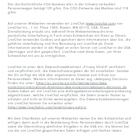
Der durchschnittliche CO2-Ausstoss aller in der Schweiz verkauften
Personenwagen beträgt 129 g/km. Die CO2-Zielwerte des Marktes sind 118
g/km.
Auf unseren Webseiten verwenden wir LiveChat (
www.livechat.com
) von
LiveChat Inc., 1 Int. Place 1400, Boston, MA 02110, USA. Diese
Dienstleistung erlaubt uns, während Ihres Webseitenbesuchs eine
persönliche Unterhaltung in Form eines Echtzeitchats mit Ihnen zu führen.
LiveChat verwendet Cookies und speichert darin Informationen über Sie, die
geführte Unterhaltung und Ihre Benutzung von LiveChat ab. Diese
Informationen werden in der Regel an einen Server von LiveChat in die USA
übertragen und dort gespeichert. LiveChat nutzt diese Daten, um Ihren
Echtzeitchat mit uns zu ermöglichen.
LiveChat ist unter dem Datenschutzabkommen „Privacy Shield“ zertifiziert
und verpflichtet sich, die Datenschutzvorgaben der EU einzuhalten. Gemäss
der EU verfügt die USA über angemessene Gesetze zum Schutz von
Personendaten. Weitere Informationen zu dieser sog. «Adequacy Decision»
finden Sie unter:
https://ec.europa.eu/info/law/law-topic/data-
protection/international-dimension-data-protection/adequacy-decisions_de
.
Zudem haben wir mit LiveChat eine Auftragsdatenverarbeitungsvereinbarung
abgeschlossen, welche LiveChat verpflichtet, die Daten unserer Nutzer zu
schützen und nicht an Dritte weiterzugeben. Die Datenschutzbestimmungen
von LiveChat können Sie einsehen unter
https://www.livechatinc.com/legal/privacy-policy/
.
Mit dem Chat-Button auf unseren Webseiten starten Sie den Echtzeitchat und
willigen damit auch in die Bearbeitung Ihrer Personendaten durch LiveChat
sowie die Übermittlung sämtlicher Eingaben in die USA ein. Sie können bei
uns die von LiveChat gespeicherten Daten erfragen und löschen lassen.