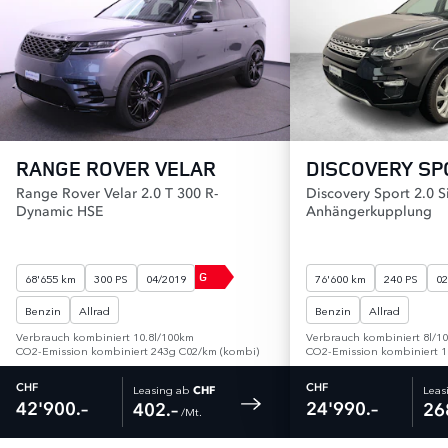
RANGE ROVER VELAR
DISCOVERY SP
Range Rover Velar 2.0 T 300 R-
Discovery Sport 2.0 Si
Dynamic HSE
Anhängerkupplung
G
68'655 km
300 PS
04/2019
76'600 km
240 PS
02
Benzin
Allrad
Benzin
Allrad
Verbrauch kombiniert 10.8l/100km
Verbrauch kombiniert 8l/1
CO2-Emission kombiniert 243g C02/km (kombi)
CO2-Emission kombiniert 1
Leasing ab
Leas
CHF
CHF
CHF
42'900.–
24'990.–
402.–
26
 /Mt. 