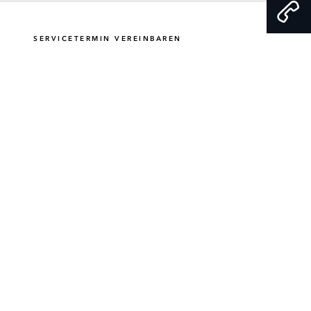
SERVICETERMIN VEREINBAREN
PROBEFAHRT VEREINBAREN
ANRUFEN
E-MAIL SENDEN
ALLGEMEINE EINKAUFSBEDINGUNGEN
PRIVACY POLICY
COOKIE POLICY
Der Durchschnittswert der CO₂-Emissionen aller in der Schweiz verkauften
Neuwagen beträgt 111 g/km für das Jahr 2026. Der Zielwert liegt bei 93.6
g/km.