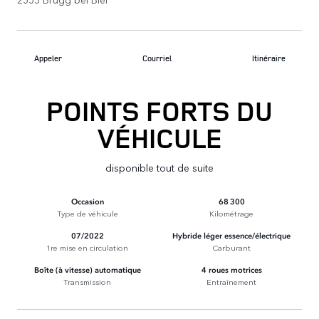
Appeler
Courriel
Itinéraire
POINTS FORTS DU
VÉHICULE
disponible tout de suite
Occasion
68 300
Type de véhicule
Kilométrage
07/2022
Hybride léger essence/électrique
1re mise en circulation
Carburant
Boîte (à vitesse) automatique
4 roues motrices
Transmission
Entraînement