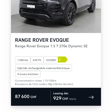
RANGE ROVER EVOQUE
Range Rover Evoque 1.5 T 270e Dynamic SE
C
1 000 km
269 PS
12/2025
Hybride rechargeable essence/électrique
4 roues motrices
Consommation mixte 1.7l/100km
Émissions de CO2 mixtes 38g C02/km (kombi)
Leasing dès
87 600
CHF
929
 /mois 
CHF