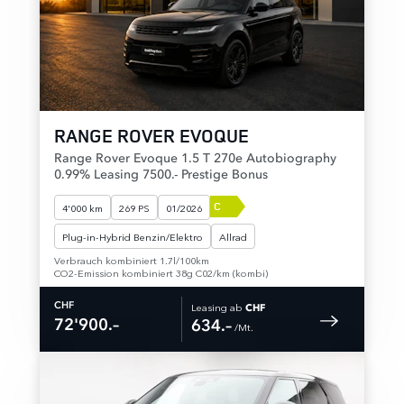
RANGE ROVER EVOQUE
Range Rover Evoque 1.5 T 270e Autobiography
0.99% Leasing 7500.- Prestige Bonus
C
4'000 km
269 PS
01/2026
Plug-in-Hybrid Benzin/Elektro
Allrad
Verbrauch kombiniert 1.7l/100km
CO2-Emission kombiniert 38g C02/km (kombi)
Leasing ab
CHF
CHF
72'900.–
634.–
 /Mt. 