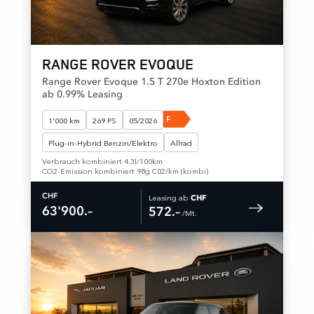
RANGE ROVER EVOQUE
Range Rover Evoque 1.5 T 270e Hoxton Edition
ab 0.99% Leasing
F
1'000 km
269 PS
05/2026
Plug-in-Hybrid Benzin/Elektro
Allrad
Verbrauch kombiniert 4.3l/100km
CO2-Emission kombiniert 98g C02/km (kombi)
Leasing ab
CHF
CHF
63'900.–
572.–
 /Mt. 