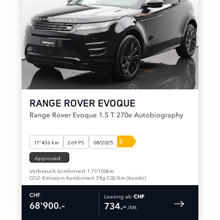
RANGE ROVER EVOQUE
Range Rover Evoque 1.5 T 270e Autobiography
E
17'436 km
269 PS
08/2025
Approved
Verbrauch kombiniert 1.7l/100km
CO2-Emission kombiniert 39g C02/km (kombi)
Leasing ab
CHF
CHF
68'900.–
734.–
 /Mt. 