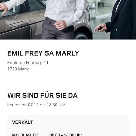
EMIL FREY SA MARLY
Route de Fribourg 11
1723 Marly
WIR SIND FÜR SIE DA
heute von 07:15 bis 18:30 Uhr
VERKAUF
MO
,
DI
,
MI
,
DO
:
08:00 - 12:00 Uhr