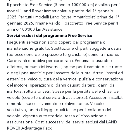
Il pacchetto Free Service (5 anni o 100'000 km) è valido per i
modelli Land Rover immatricolati a partire dal 1° gennaio
2025. Per tutti i modelli Land Rover immatricolati prima del 1°
gennaio 2025, rimane valido il pacchetto Free Service per 4
anni o 100'000 km Assistance.
Servizi esclusi dal programma Free Service
I seguenti servizi non sono coperti dal programma di
manutenzione gratuito: Sostituzione di parti soggette a usura
(ad eccezione delle spazzole tergicristallo) come la frizione.
Carburanti e additivi per carburanti. Pneumatici usurati o
difettosi, pneumatici invernali, spese per il cambio delle ruote
o degli pneumatici e per l'assetto delle ruote. Arredi interni ed
esterni del veicolo, cura della vernice, pulizia e conservazione
del motore, riparazioni di danni causati da terzi, danni da
martora, rottura di vetri. Spese per la perdita delle chiavi del
veicolo (coperte dal servizio di assistenza). Accessori installati
o montati successivamente e relative spese. Veicolo
sostitutivo, oneri di legge quali tasse per il collaudo del
veicolo, vignetta autostradale, tassa di circolazione e
assicurazione. Costi successivi dei servizi esclusi dal LAND
ROVER Advantage Pack.